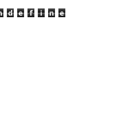
n
d
e
f
i
n
e