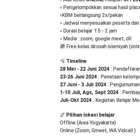
▫️ Pengelompokkan sesuai hasil pla
▫️KBM berlangsung 2x/pekan
▫ Jadwal menyesuaikan peserta dan
▫ Durasi belajar 1.5 - 2 jam
▫️ Media : zoom, google meet, dll
🎁 Free kelas dirosah islamiyah (onli
🫧
Timeline
28 Mei - 22 Juni 2024
:
Pendaftara
23-26 Juni 2024
:
Penataan kelomp
27 Juni - 3 Juli 2024
:
Pengumuman 
1-10 Juli, Ags, Sept 2024
: Pembay
Juli-Okt 2024
:
Kegiatan Belajar Me
🌌
Pilihan lokasi belajar
Offline (Area Yogyakarta)
Online (Zoom, Gmeet, WA Vidcall )