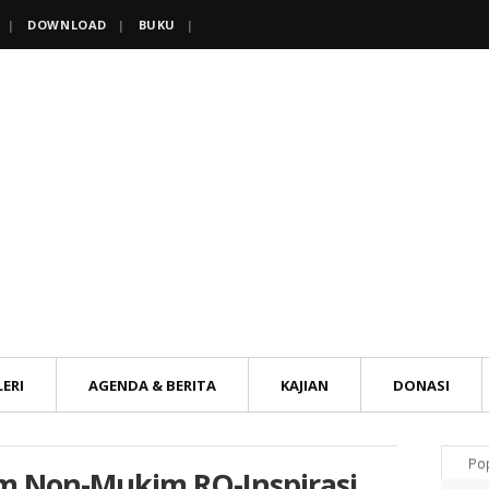
DOWNLOAD
BUKU
ERI
AGENDA & BERITA
KAJIAN
DONASI
Po
m Non-Mukim RQ-Inspirasi