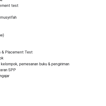
cement test
 musyrifah
ne)
n & Placement Test
ok
kelompok, pemesanan buku & pengiriman
aran SPP
ngajar