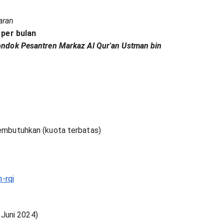
taran
per bulan
ondok Pesantren Markaz Al Qur'an Ustman bin
embutuhkan (kuota terbatas)
-rqi
 Juni 2024)