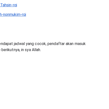
iTahsin-rqi
izh-nonmukim-rqi
mendapat jadwal yang cocok, pendaftar akan masuk
berikutnya, in sya Allah.