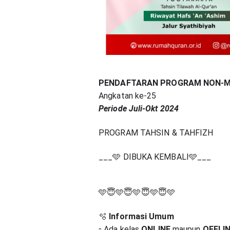
PENDAFTARAN PROGRAM NON-MUK
Angkatan ke-25
Periode Juli-Okt 2024
PROGRAM TAHSIN & TAHFIZH
___🩵 DIBUKA KEMBALI🩵___
🩵😇🩵😇🩵😇🩵😇🩵
🫧
Informasi Umum
▫️ Ada kelas
ONLINE
maupun
OFFLI