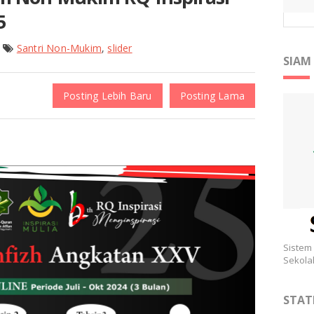
5
Santri Non-Mukim
,
slider
SIAM
Posting Lebih Baru
Posting Lama
Sistem
Sekola
STAT