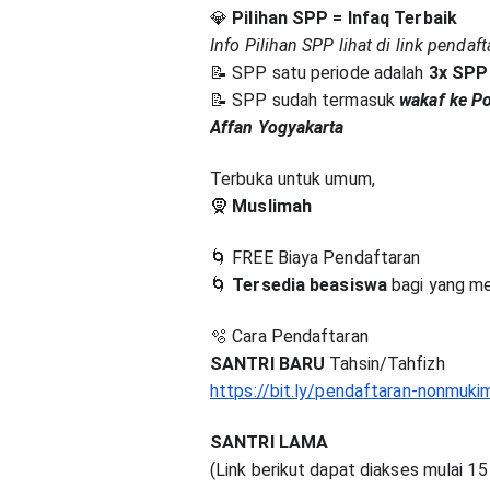
💎
Pilihan SPP = Infaq Terbaik
Info Pilihan SPP lihat di link pendaf
📝 SPP satu periode adalah
3x SPP 
📝 SPP sudah termasuk
wakaf ke P
Affan Yogyakarta
Terbuka untuk umum,
🧕
Muslimah
🌀 FREE Biaya Pendaftaran
🌀
Tersedia beasiswa
bagi yang m
🫧 Cara Pendaftaran
SANTRI BARU
Tahsin/Tahfizh
https://bit.ly/pendaftaran-nonmukim
SANTRI LAMA
(Link berikut dapat diakses mulai 15