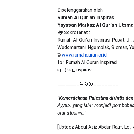
Diselenggarakan oleh:
Rumah Al Qur'an Inspirasi
Yayasan Markaz Al Qur'an Utsman
🏘️ Sekretariat :
Rumah Al-Qur'an Inspirasi Pusat. Jl
Wedomartani, Ngemplak, Sleman, Y
🌐
www.rumahquran.or.id
fb : Rumah Al Quran Inspirasi
ig : @rq_inspirasi
________💫💫💫_________
"Kemerdekaan Palestina dirintis den
Ayyubi yang lahir menjadi pembebas
orangtuanya."
[Ustadz Abdul Aziz Abdur Rauf, Lc., 