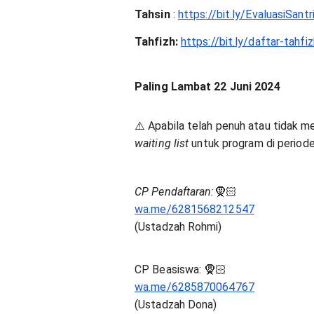
Tahsin
:
https://bit.ly/EvaluasiSantr
Tahfizh:
https://bit.ly/daftar-tahf
Paling Lambat 22 Juni 2024
⚠️ Apabila telah penuh atau tidak 
waiting list
untuk program di periode 
CP Pendaftaran:
🧕🏻
wa.me/6281568212547
(Ustadzah Rohmi)
CP Beasiswa: 🧕🏻
wa.me/6285870064767
(Ustadzah Dona)